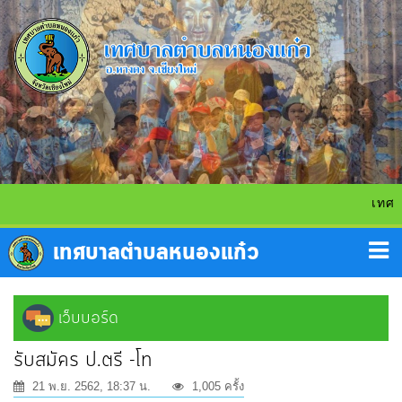
เทศบา
เว็บบอร์ด
รับสมัคร ป.ตรี -โท
21 พ.ย. 2562, 18:37 น.
1,005 ครั้ง