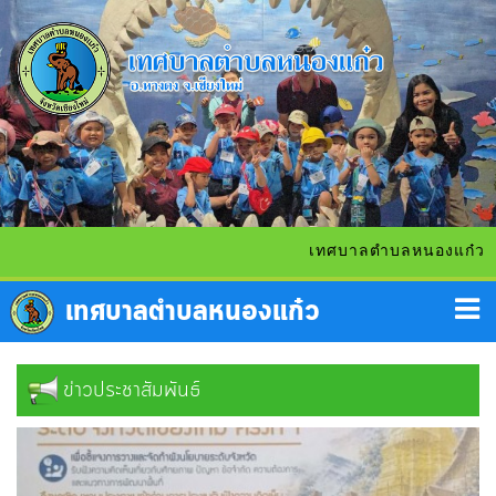
เทศบาลตำบลหนองแก๋ว ยินดีต้อนร
ข่าวประชาสัมพันธ์