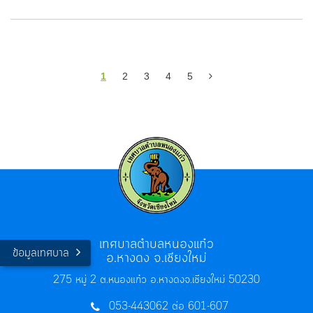
1
2
3
4
5
เทศบาลตำบลหนองแก๋ว
ข้อมูลเทศบาล
อ.หางดง จ.เชียงใหม่
275 หมู่ 2 ต.หนองแก๋ว อ.หางดง
จ.เชียงใหม่ 50230
053-443062 ต่อ 601-607