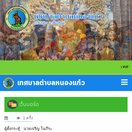
เทศบาล
เว็บบอร์ด
1 ครั้ง
ผู้ตั้งกระทู้ : นายเจริญ โนภีระ