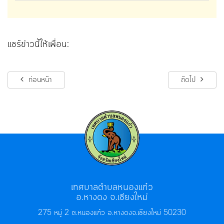
แชร์ข่าวนี้ให้เพื่อน:
ก่อนหน้า
ถัดไป
เทศบาลตำบลหนองแก๋ว
อ.หางดง จ.เชียงใหม่
275 หมู่ 2 ต.หนองแก๋ว อ.หางดง
จ.เชียงใหม่ 50230