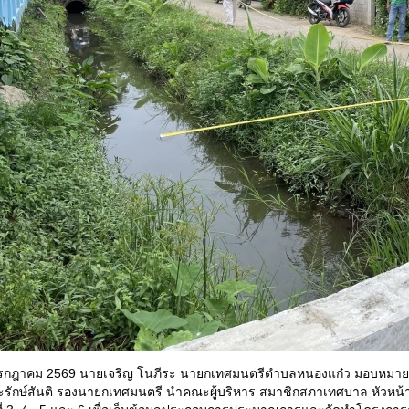
8 กรกฎาคม 2569 นายเจริญ โนภีระ นายกเทศมนตรีตำบลหนองแก๋ว มอบหมาย 
ิยะรักษ์สันติ รองนายกเทศมนตรี นำคณะผู้บริหาร สมาชิกสภาเทศบาล หัวห