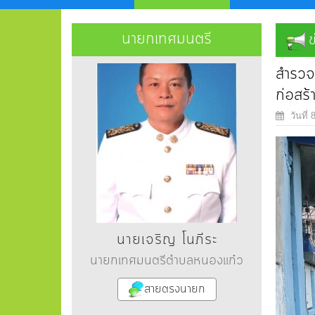
นายกเทศมนตรี
ข
สำรวจส
ก่อสร
วันที่
นายเจริญ โนภีระ
นายกเทศมนตรีตำบลหนองแก๋ว
สายตรงนายก