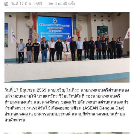
วันที่ 17 มิ.ย. 2569
อ่าน 40 ครั้ง
วันที่ 17 มิถุนายน 2569 นายเจริญ โนภีระ นายกเทศมนตรีตำบลหนอง
แก๋ว มอบหมายให้ นายศุภวัตร วิริยะรักษ์สันติ รองนายกเทศมนตรี
ตำบลหนองแก๋ว และนางทัศพร ขอดแก้ว ปลัดเทศบาลตำบลหนองแก๋ว
ร่วมกิจกรรมรณรงค์วันไข้เลือดออกอาเซียน (ASEAN Dengue Day)
อำเภอหางดง ณ อาคารอเนกประสงค์ สนามกีฬากลางเทศบาลตำบล
สันผักหวาน