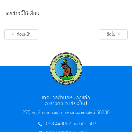
แชร์ข่าวนี้ให้เพื่อน:
ก่อนหน้า
ถัดไป
เทศบาลตำบลหนองแก๋ว
อ.หางดง จ.เชียงใหม่
275 หมู่ 2 ต.หนองแก๋ว อ.หางดง
จ.เชียงใหม่ 50230
053-443062 ต่อ 601-607