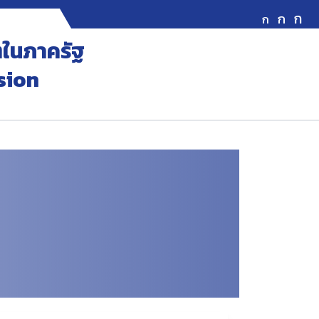
ก
ก
ก
ในภาครัฐ
sion